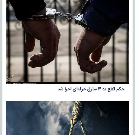
حکم قطع ید ۳ سارق حرفه‌ای اجرا شد