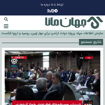
ارتباط با ما
درباره ما
چرا طلا دوباره افزایشی شد؟
گزینه جدایی اوسمار روی میز مدیران پرسپولیس
آیا رئیس جمهور آمریکا قانون را دور می‌زند؟
نتایج جستجو
اخراج رسمی چهره نامدار از پرسپولیس
سازمان اطلاعات سپاه: پروژه دولت ترامپ برای مهار چین، روسیه و اروپا شکست
خورد