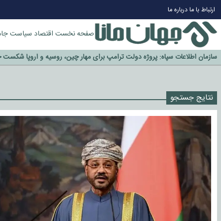
چرا طلا دوباره افزایشی شد؟
ارتباط با ما
درباره ما
گزینه جدایی اوسمار روی میز مدیران پرسپولیس
آیا رئیس جمهور آمریکا قانون را دور می‌زند؟
صفحه نخست
اقتصاد
سیاست
جام
اخراج رسمی چهره نامدار از پرسپولیس
سازمان اطلاعات سپاه: پروژه دولت ترامپ برای مهار چین، روسیه و اروپا شکست 
نتایج جستجو