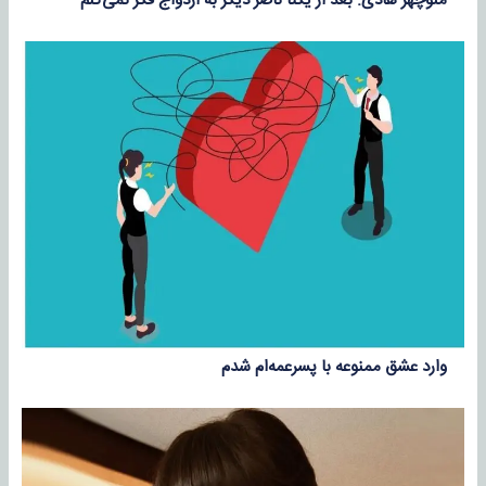
منوچهر هادی: بعد از یکتا ناصر دیگر به ازدواج فکر نمی‌کنم
وارد عشق ممنوعه با پسرعمه‌ام شدم