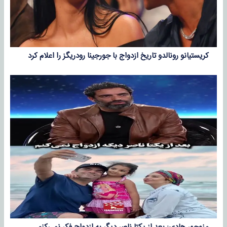
کریستیانو رونالدو تاریخ ازدواج با جورجینا رودریگز را اعلام کرد