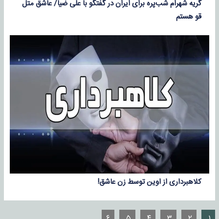
گریه شهرام شب‌پره برای ایران در گفتگو با علی ضیا/ عاشق متل
قو هستم
کلاهبرداری از اوین توسط زن عاشق!
۶
۵
۴
۳
۲
۱