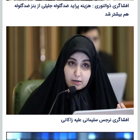
افشاگری ذوالنوری : هزینه پراید ضدگلوله جلیلی از بنز ضدگلوله
هم بیشتر شد
افشاگری ‎نرجس سلیمانی علیه ‎زاکانی