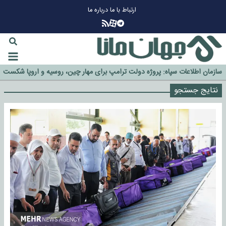
ارتباط با ما
درباره ما
چرا طلا دوباره افزایشی شد؟
گزینه جدایی اوسمار روی میز مدیران پرسپولیس
آیا رئیس جمهور آمریکا قانون را دور می‌زند؟
اخراج رسمی چهره نامدار از پرسپولیس
سازمان اطلاعات سپاه: پروژه دولت ترامپ برای مهار چین، روسیه و اروپا شکست
خورد
نتایج جستجو