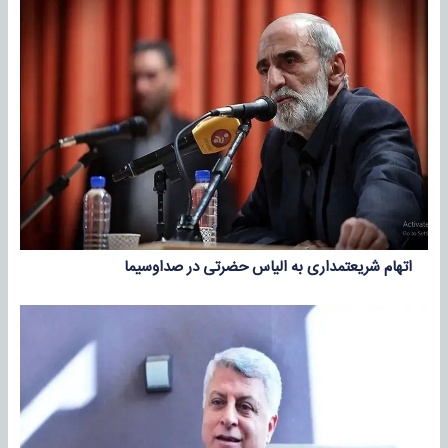
اتهام شریعتمداری به الیاس حضرتی در صداوسیما