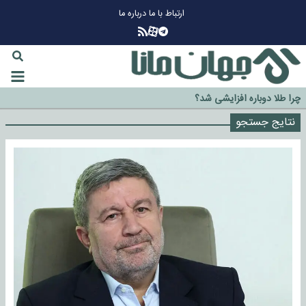
ارتباط با ما
درباره ما
چرا طلا دوباره افزایشی شد؟
گزینه جدایی اوسمار روی میز مدیران پرسپولیس
نتایج جستجو
آیا رئیس جمهور آمریکا قانون را دور می‌زند؟
اخراج رسمی چهره نامدار از پرسپولیس
سازمان اطلاعات سپاه: پروژه دولت ترامپ برای مهار چین، روسیه و اروپا شکست
خورد