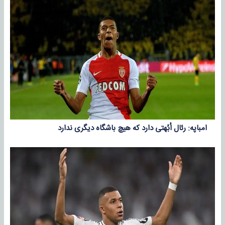
امباپه: رئال اُبُهتی دارد که هیچ باشگاه دیگری ندارد