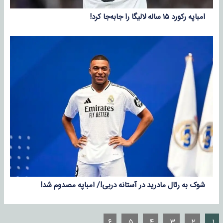
امباپه رکورد ۱۵ ساله لالیگا را جابه‌جا کرد!
شوک به رئال مادرید در آستانه دربی!/ امباپه مصدوم شد!
۶
۵
۴
۳
۲
۱