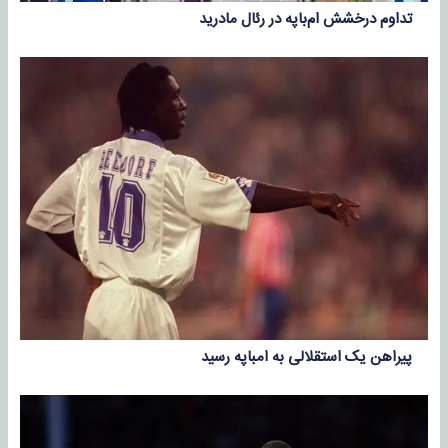
تداوم درخشش ام‌باپه در رئال مادرید
پیراهن یک استقلالی به امباپه رسید