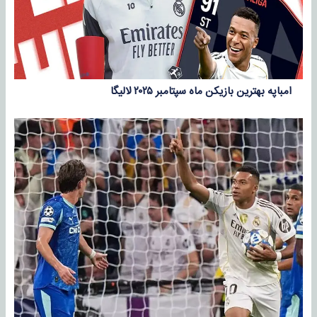
امباپه بهترین بازیکن ماه سپتامبر ۲۰۲۵ لالیگا