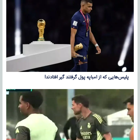
پلیس‌هایی که از امباپه پول گرفتند گیر افتادند!‌