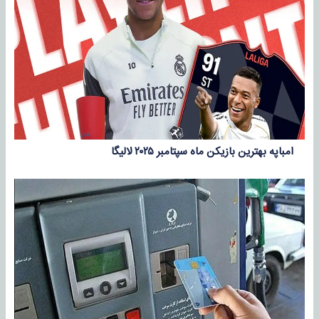
امباپه بهترین بازیکن ماه سپتامبر ۲۰۲۵ لالیگا