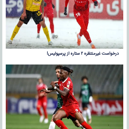
درخواست غیرمنتظره ۲ ستاره از پرسپولیس!