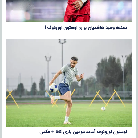
دغدغه وحید هاشمیان برای اوستون اورونوف !
اوستون اورونوف آماده دومین بازی کافا + عکس