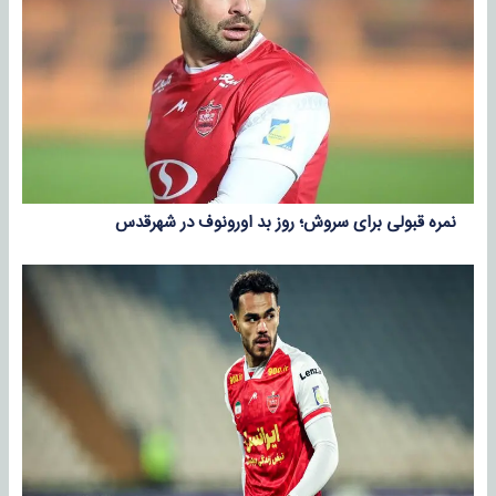
نمره قبولی برای سروش؛ روز بد اورونوف در شهرقدس