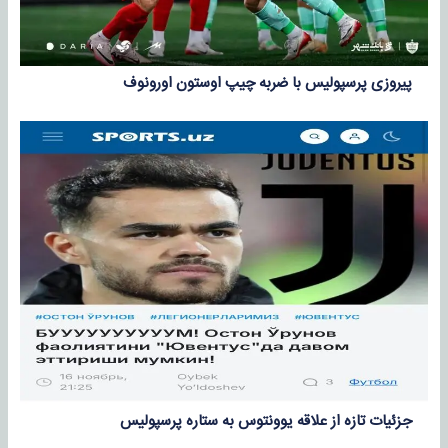
پیروزی پرسپولیس با ضربه چیپ اوستون اورونوف
جزئیات تازه از علاقه یوونتوس به ستاره پرسپولیس