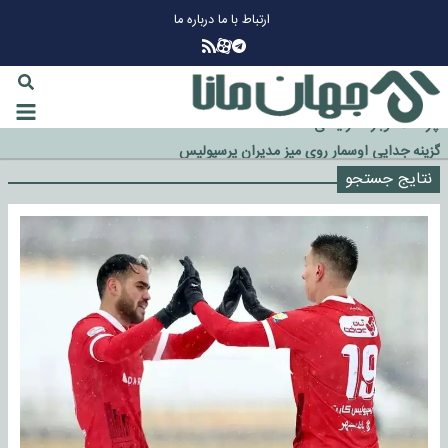
ارتباط با ما
درباره ما
چرا طلا دوباره افزایشی شد؟
گزینه جدایی اوسمار روی میز مدیران پرسپولیس
نتایج جستجو
آیا رئیس جمهور آمریکا قانون را دور می‌زند؟
اخراج رسمی چهره نامدار از پرسپولیس
سازمان اطلاعات سپاه: پروژه دولت ترامپ برای مهار چین، روسیه و اروپا شکست
خورد