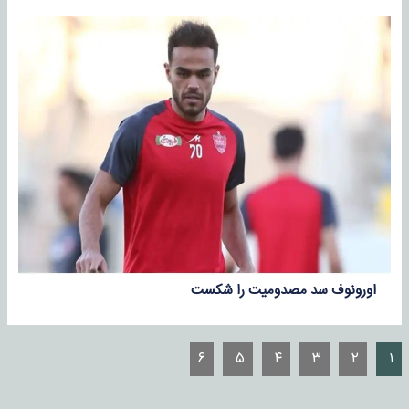
اورونوف سد مصدومیت را شکست
۶
۵
۴
۳
۲
۱