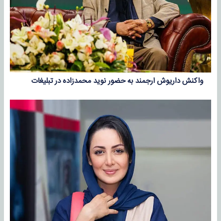
واکنش داریوش ارجمند به حضور نوید محمدزاده در تبلیغات