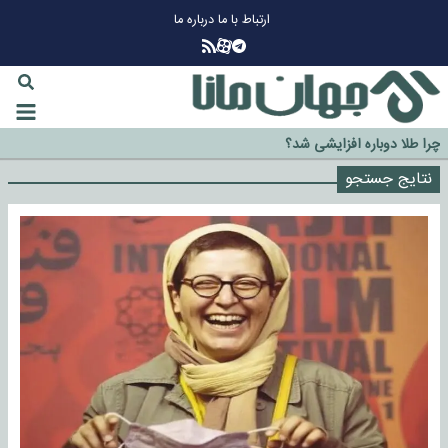
ارتباط با ما
درباره ما
چرا طلا دوباره افزایشی شد؟
گزینه جدایی اوسمار روی میز مدیران پرسپولیس
نتایج جستجو
آیا رئیس جمهور آمریکا قانون را دور می‌زند؟
اخراج رسمی چهره نامدار از پرسپولیس
سازمان اطلاعات سپاه: پروژه دولت ترامپ برای مهار چین، روسیه و اروپا شکست
خورد