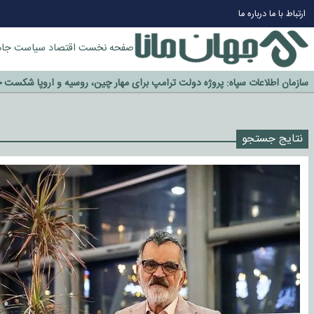
چرا طلا دوباره افزایشی شد؟
ارتباط با ما
درباره ما
گزینه جدایی اوسمار روی میز مدیران پرسپولیس
آیا رئیس جمهور آمریکا قانون را دور می‌زند؟
صفحه نخست
اقتصاد
سیاست
جام
اخراج رسمی چهره نامدار از پرسپولیس
سازمان اطلاعات سپاه: پروژه دولت ترامپ برای مهار چین، روسیه و اروپا شکست 
نتایج جستجو