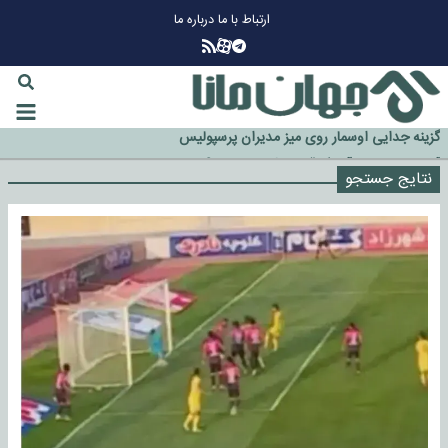
ارتباط با ما
درباره ما
چرا طلا دوباره افزایشی شد؟
گزینه جدایی اوسمار روی میز مدیران پرسپولیس
نتایج جستجو
آیا رئیس جمهور آمریکا قانون را دور می‌زند؟
اخراج رسمی چهره نامدار از پرسپولیس
سازمان اطلاعات سپاه: پروژه دولت ترامپ برای مهار چین، روسیه و اروپا شکست
خورد