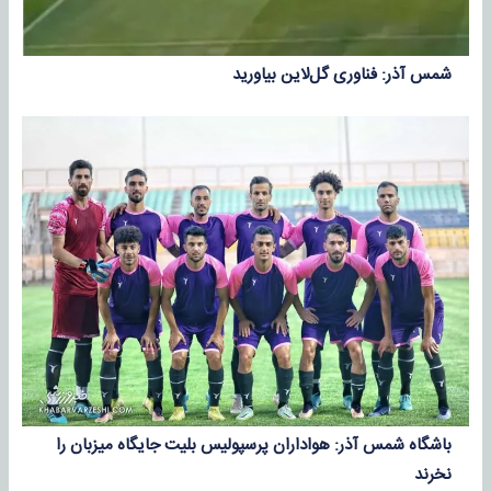
شمس آذر: فناوری گل‌لاین بیاورید
باشگاه شمس آذر: هواداران پرسپولیس بلیت جایگاه میزبان را
نخرند