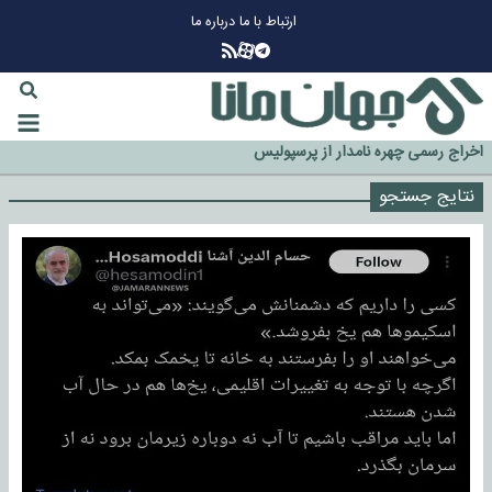
ارتباط با ما
درباره ما
چرا طلا دوباره افزایشی شد؟
گزینه جدایی اوسمار روی میز مدیران پرسپولیس
آیا رئیس جمهور آمریکا قانون را دور می‌زند؟
اخراج رسمی چهره نامدار از پرسپولیس
سازمان اطلاعات سپاه: پروژه دولت ترامپ برای مهار چین، روسیه و اروپا شکست
نتایج جستجو
خورد