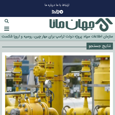
ارتباط با ما
درباره ما
چرا طلا دوباره افزایشی شد؟
گزینه جدایی اوسمار روی میز مدیران پرسپولیس
آیا رئیس جمهور آمریکا قانون را دور می‌زند؟
اخراج رسمی چهره نامدار از پرسپولیس
سازمان اطلاعات سپاه: پروژه دولت ترامپ برای مهار چین، روسیه و اروپا شکست
خورد
نتایج جستجو