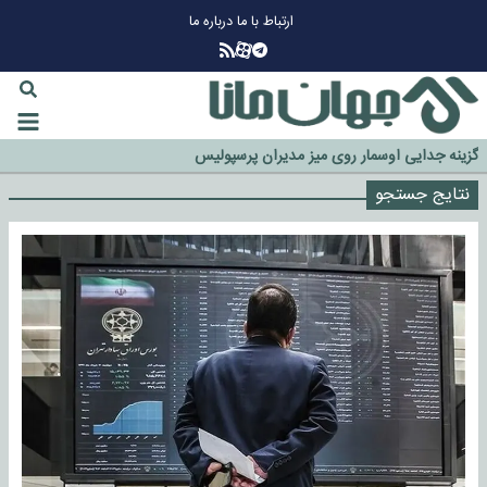
ارتباط با ما
درباره ما
چرا طلا دوباره افزایشی شد؟
گزینه جدایی اوسمار روی میز مدیران پرسپولیس
نتایج جستجو
آیا رئیس جمهور آمریکا قانون را دور می‌زند؟
اخراج رسمی چهره نامدار از پرسپولیس
سازمان اطلاعات سپاه: پروژه دولت ترامپ برای مهار چین، روسیه و اروپا شکست
خورد