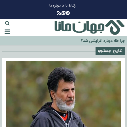
ارتباط با ما
درباره ما
چرا طلا دوباره افزایشی شد؟
گزینه جدایی اوسمار روی میز مدیران پرسپولیس
نتایج جستجو
آیا رئیس جمهور آمریکا قانون را دور می‌زند؟
اخراج رسمی چهره نامدار از پرسپولیس
سازمان اطلاعات سپاه: پروژه دولت ترامپ برای مهار چین، روسیه و اروپا شکست
خورد