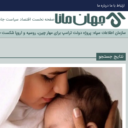
چرا طلا دوباره افزایشی شد؟
ارتباط با ما
درباره ما
گزینه جدایی اوسمار روی میز مدیران پرسپولیس
آیا رئیس جمهور آمریکا قانون را دور می‌زند؟
صفحه نخست
اقتصاد
سیاست
جام
اخراج رسمی چهره نامدار از پرسپولیس
سازمان اطلاعات سپاه: پروژه دولت ترامپ برای مهار چین، روسیه و اروپا شکست 
نتایج جستجو