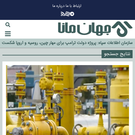
ارتباط با ما
درباره ما
چرا طلا دوباره افزایشی شد؟
گزینه جدایی اوسمار روی میز مدیران پرسپولیس
آیا رئیس جمهور آمریکا قانون را دور می‌زند؟
اخراج رسمی چهره نامدار از پرسپولیس
سازمان اطلاعات سپاه: پروژه دولت ترامپ برای مهار چین، روسیه و اروپا شکست
خورد
نتایج جستجو