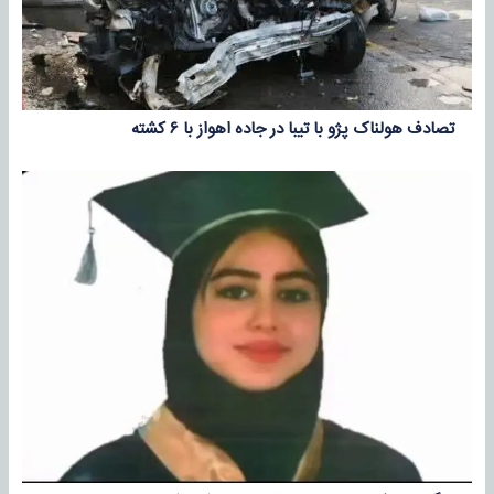
تصادف هولناک پژو با تیبا در جاده اهواز با ۶ کشته