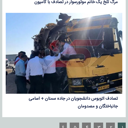
مرگ تلخ یک خانم موتورسوار در تصادف با کامیون
تصادف اتوبوس دانشجویان در جاده سمنان + اسامی
جانباختگان و مصدومان
۶
۵
۴
۳
۲
۱