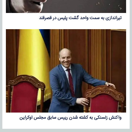
تیراندازی به سمت واحد گشت پلیس در قصرقند
واکنش زلسنکی به کشته شدن رییس سابق مجلس اوکراین