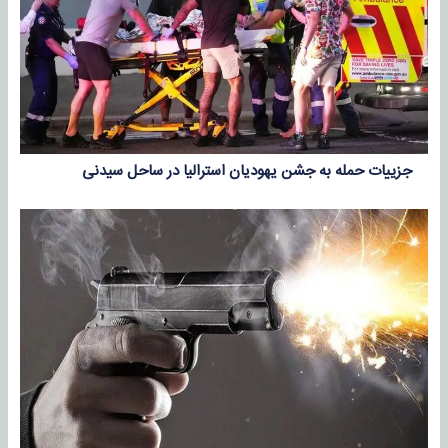
جزییات حمله به جشن یهودیان استرالیا در ساحل سیدنی