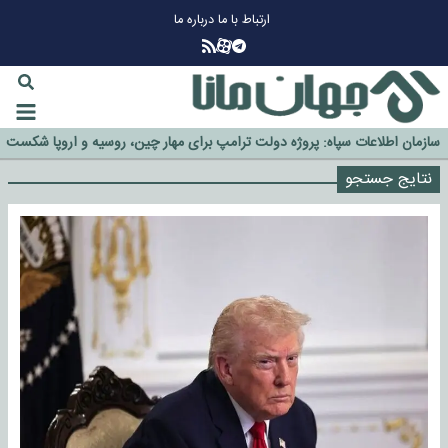
ارتباط با ما
درباره ما
چرا طلا دوباره افزایشی شد؟
گزینه جدایی اوسمار روی میز مدیران پرسپولیس
آیا رئیس جمهور آمریکا قانون را دور می‌زند؟
اخراج رسمی چهره نامدار از پرسپولیس
سازمان اطلاعات سپاه: پروژه دولت ترامپ برای مهار چین، روسیه و اروپا شکست
خورد
نتایج جستجو