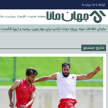
چرا طلا دوباره افزایشی شد؟
ارتباط با ما
درباره ما
گزینه جدایی اوسمار روی میز مدیران پرسپولیس
آیا رئیس جمهور آمریکا قانون را دور می‌زند؟
صفحه نخست
اقتصاد
سیاست
جام
اخراج رسمی چهره نامدار از پرسپولیس
سازمان اطلاعات سپاه: پروژه دولت ترامپ برای مهار چین، روسیه و اروپا شکست 
نتایج جستجو