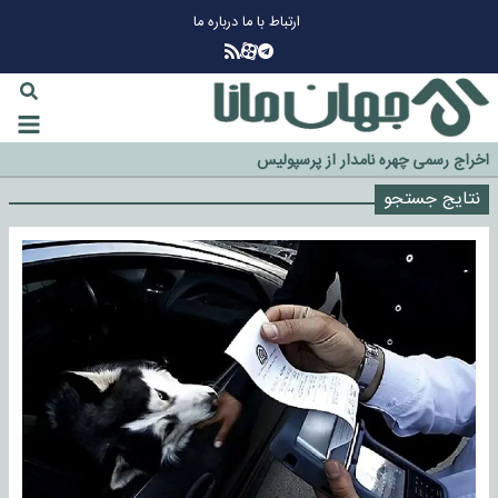
ارتباط با ما
درباره ما
چرا طلا دوباره افزایشی شد؟
گزینه جدایی اوسمار روی میز مدیران پرسپولیس
آیا رئیس جمهور آمریکا قانون را دور می‌زند؟
اخراج رسمی چهره نامدار از پرسپولیس
سازمان اطلاعات سپاه: پروژه دولت ترامپ برای مهار چین، روسیه و اروپا شکست
نتایج جستجو
خورد