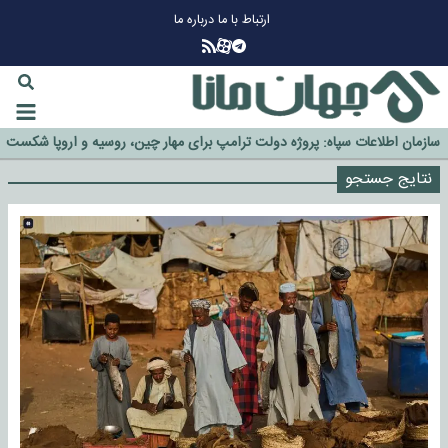
ارتباط با ما
درباره ما
چرا طلا دوباره افزایشی شد؟
گزینه جدایی اوسمار روی میز مدیران پرسپولیس
آیا رئیس جمهور آمریکا قانون را دور می‌زند؟
اخراج رسمی چهره نامدار از پرسپولیس
سازمان اطلاعات سپاه: پروژه دولت ترامپ برای مهار چین، روسیه و اروپا شکست
خورد
نتایج جستجو