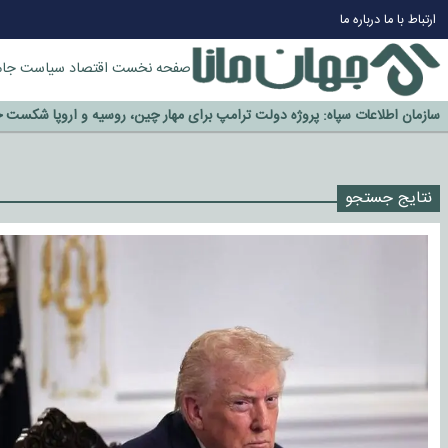
چرا طلا دوباره افزایشی شد؟
ارتباط با ما
درباره ما
گزینه جدایی اوسمار روی میز مدیران پرسپولیس
آیا رئیس جمهور آمریکا قانون را دور می‌زند؟
صفحه نخست
اقتصاد
سیاست
جام
اخراج رسمی چهره نامدار از پرسپولیس
سازمان اطلاعات سپاه: پروژه دولت ترامپ برای مهار چین، روسیه و اروپا شکست 
نتایج جستجو