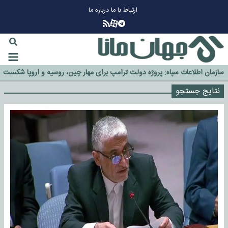
ارتباط با ما
درباره ما
چرا طلا دوباره افزایشی شد؟
گزینه جدایی اوسمار روی میز مدیران پرسپولیس
آیا رئیس جمهور آمریکا قانون را دور می‌زند؟
اخراج رسمی چهره نامدار از پرسپولیس
سازمان اطلاعات سپاه: پروژه دولت ترامپ برای مهار چین، روسیه و اروپا شکست
خورد
نتایج جستجو