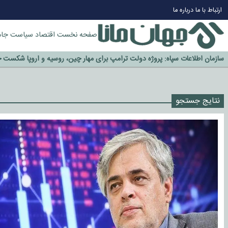
چرا طلا دوباره افزایشی شد؟
ارتباط با ما
درباره ما
گزینه جدایی اوسمار روی میز مدیران پرسپولیس
آیا رئیس جمهور آمریکا قانون را دور می‌زند؟
صفحه نخست
اقتصاد
سیاست
جام
اخراج رسمی چهره نامدار از پرسپولیس
سازمان اطلاعات سپاه: پروژه دولت ترامپ برای مهار چین، روسیه و اروپا شکست 
نتایج جستجو