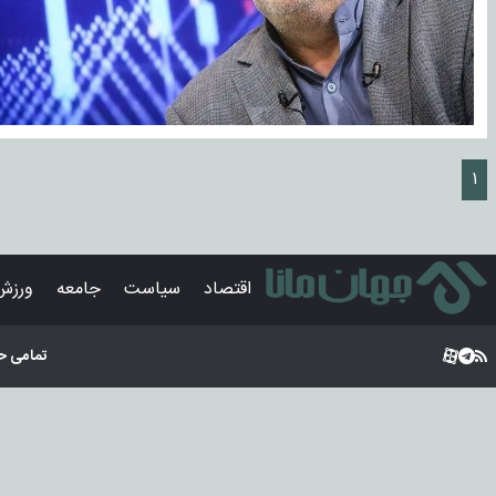
۱
اقتصاد
سیاست
جامعه
ورزش
تمامی ح