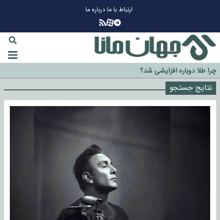
ارتباط با ما
درباره ما
چرا طلا دوباره افزایشی شد؟
گزینه جدایی اوسمار روی میز مدیران پرسپولیس
نتایج جستجو
آیا رئیس جمهور آمریکا قانون را دور می‌زند؟
اخراج رسمی چهره نامدار از پرسپولیس
سازمان اطلاعات سپاه: پروژه دولت ترامپ برای مهار چین، روسیه و اروپا شکست
خورد