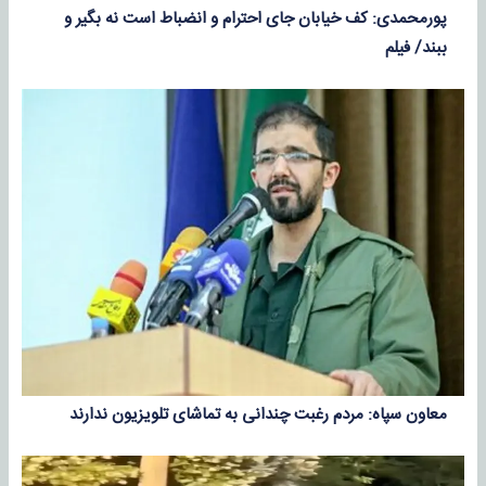
پورمحمدی: کف خیابان جای احترام و انضباط است نه بگیر و
ببند/ فیلم
معاون سپاه: مردم رغبت چندانی به تماشای تلویزیون ندارند