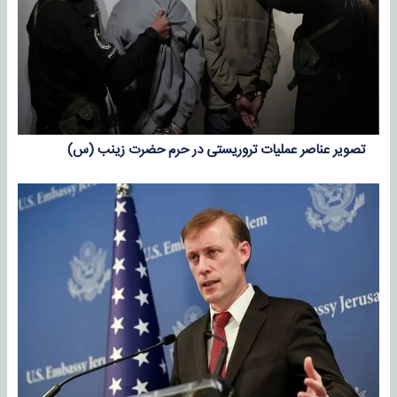
تصویر عناصر عملیات تروریستی در حرم حضرت زینب (س)