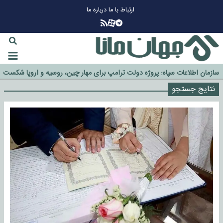
ارتباط با ما
درباره ما
چرا طلا دوباره افزایشی شد؟
گزینه جدایی اوسمار روی میز مدیران پرسپولیس
آیا رئیس جمهور آمریکا قانون را دور می‌زند؟
اخراج رسمی چهره نامدار از پرسپولیس
سازمان اطلاعات سپاه: پروژه دولت ترامپ برای مهار چین، روسیه و اروپا شکست
خورد
نتایج جستجو