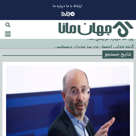
ارتباط با ما
درباره ما
چرا طلا دوباره افزایشی شد؟
گزینه جدایی اوسمار روی میز مدیران پرسپولیس
نتایج جستجو
آیا رئیس جمهور آمریکا قانون را دور می‌زند؟
اخراج رسمی چهره نامدار از پرسپولیس
سازمان اطلاعات سپاه: پروژه دولت ترامپ برای مهار چین، روسیه و اروپا شکست
خورد