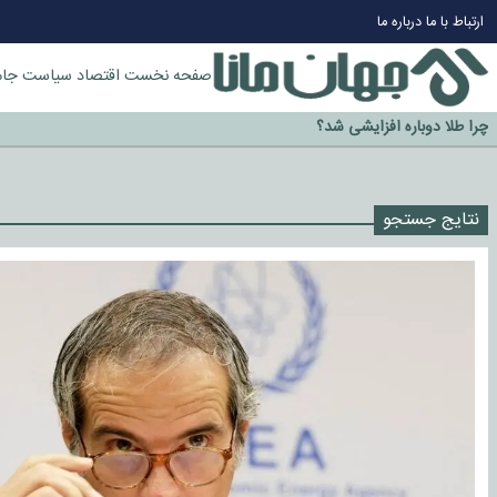
ارتباط با ما
درباره ما
صفحه نخست
اقتصاد
سیاست
جام
چرا طلا دوباره افزایشی شد؟
گزینه جدایی اوسمار روی میز مدیران پرسپولیس
آیا رئیس جمهور آمریکا قانون را دور می‌زند؟
اخراج رسمی چهره نامدار از پرسپولیس
نتایج جستجو
سازمان اطلاعات سپاه: پروژه دولت ترامپ برای مهار چین، روسیه و اروپا شکست 