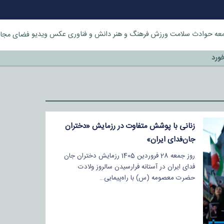
عه
حوادث
سلامت
ورزش
فرهنگ و هنر
دانش و فناوری
عکس
ویدیو
فضای مجا
خورد
زنانی با پوشش متفاوت در رزمایش «دختران
جان‌فدای ایران»
روز جمعه 28 فروردین 1405 رزمایش دختران جان
فدای ایران در آستانه فرارسیدن سالروز ولادت
حضرت معصومه (س) با راه‌پیمایی…