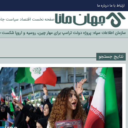
چرا طلا دوباره افزایشی شد؟
ارتباط با ما
درباره ما
گزینه جدایی اوسمار روی میز مدیران پرسپولیس
آیا رئیس جمهور آمریکا قانون را دور می‌زند؟
صفحه نخست
اقتصاد
سیاست
جام
اخراج رسمی چهره نامدار از پرسپولیس
سازمان اطلاعات سپاه: پروژه دولت ترامپ برای مهار چین، روسیه و اروپا شکست 
نتایج جستجو