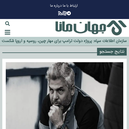
ارتباط با ما
درباره ما
چرا طلا دوباره افزایشی شد؟
گزینه جدایی اوسمار روی میز مدیران پرسپولیس
آیا رئیس جمهور آمریکا قانون را دور می‌زند؟
اخراج رسمی چهره نامدار از پرسپولیس
سازمان اطلاعات سپاه: پروژه دولت ترامپ برای مهار چین، روسیه و اروپا شکست
خورد
نتایج جستجو