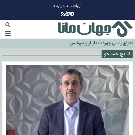
ارتباط با ما
درباره ما
چرا طلا دوباره افزایشی شد؟
گزینه جدایی اوسمار روی میز مدیران پرسپولیس
آیا رئیس جمهور آمریکا قانون را دور می‌زند؟
اخراج رسمی چهره نامدار از پرسپولیس
سازمان اطلاعات سپاه: پروژه دولت ترامپ برای مهار چین، روسیه و اروپا شکست
نتایج جستجو
خورد