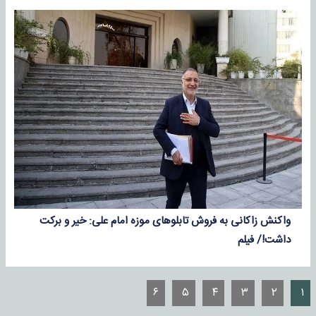
واکنش زاکانی به فروش تابلو‌های موزه امام علی: خیر و برکت
داشت!/ فیلم
۶
۵
۴
۳
۲
۱