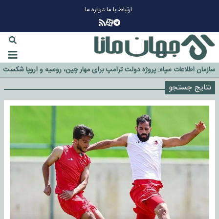
ارتباط با ما
درباره ما
چرا طلا دوباره افزایشی شد؟
گزینه جدایی اوسمار روی میز مدیران پرسپولیس
آیا رئیس جمهور آمریکا قانون را دور می‌زند؟
اخراج رسمی چهره نامدار از پرسپولیس
سازمان اطلاعات سپاه: پروژه دولت ترامپ برای مهار چین، روسیه و اروپا شکست
خورد
نتایج جستجو