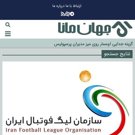
ارتباط با ما
درباره ما
چرا طلا دوباره افزایشی شد؟
گزینه جدایی اوسمار روی میز مدیران پرسپولیس
نتایج جستجو
آیا رئیس جمهور آمریکا قانون را دور می‌زند؟
اخراج رسمی چهره نامدار از پرسپولیس
سازمان اطلاعات سپاه: پروژه دولت ترامپ برای مهار چین، روسیه و اروپا شکست
خورد