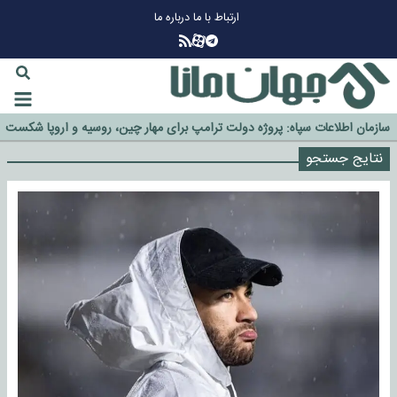
ارتباط با ما
درباره ما
چرا طلا دوباره افزایشی شد؟
گزینه جدایی اوسمار روی میز مدیران پرسپولیس
نتایج جستجو
آیا رئیس جمهور آمریکا قانون را دور می‌زند؟
اخراج رسمی چهره نامدار از پرسپولیس
سازمان اطلاعات سپاه: پروژه دولت ترامپ برای مهار چین، روسیه و اروپا شکست
خورد