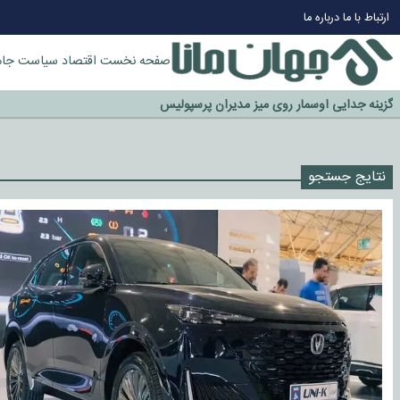
ارتباط با ما
درباره ما
صفحه نخست
اقتصاد
سیاست
جام
چرا طلا دوباره افزایشی شد؟
گزینه جدایی اوسمار روی میز مدیران پرسپولیس
آیا رئیس جمهور آمریکا قانون را دور می‌زند؟
اخراج رسمی چهره نامدار از پرسپولیس
نتایج جستجو
سازمان اطلاعات سپاه: پروژه دولت ترامپ برای مهار چین، روسیه و اروپا شکست 