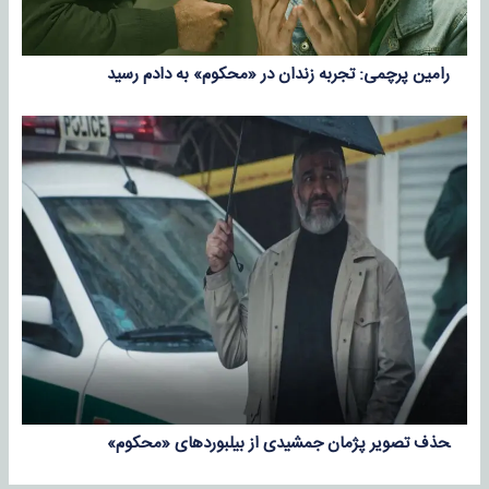
رامین پرچمی: تجربه زندان در «محکوم» به دادم رسید
‍حذف تصویر پژمان جمشیدی از بیلبوردهای «محکوم»