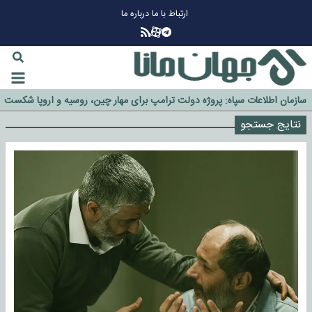
ارتباط با ما
درباره ما
چرا طلا دوباره افزایشی شد؟
گزینه جدایی اوسمار روی میز مدیران پرسپولیس
آیا رئیس جمهور آمریکا قانون را دور می‌زند؟
اخراج رسمی چهره نامدار از پرسپولیس
سازمان اطلاعات سپاه: پروژه دولت ترامپ برای مهار چین، روسیه و اروپا شکست
خورد
نتایج جستجو