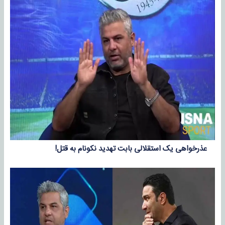
عذرخواهی یک استقلالی بابت تهدید نکونام به قتل!