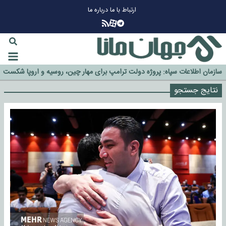
ارتباط با ما
درباره ما
چرا طلا دوباره افزایشی شد؟
گزینه جدایی اوسمار روی میز مدیران پرسپولیس
آیا رئیس جمهور آمریکا قانون را دور می‌زند؟
اخراج رسمی چهره نامدار از پرسپولیس
سازمان اطلاعات سپاه: پروژه دولت ترامپ برای مهار چین، روسیه و اروپا شکست
خورد
نتایج جستجو