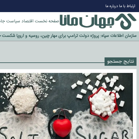
چرا طلا دوباره افزایشی شد؟
ارتباط با ما
درباره ما
گزینه جدایی اوسمار روی میز مدیران پرسپولیس
آیا رئیس جمهور آمریکا قانون را دور می‌زند؟
صفحه نخست
اقتصاد
سیاست
جام
اخراج رسمی چهره نامدار از پرسپولیس
سازمان اطلاعات سپاه: پروژه دولت ترامپ برای مهار چین، روسیه و اروپا شکست 
نتایج جستجو