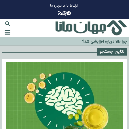
ارتباط با ما
درباره ما
چرا طلا دوباره افزایشی شد؟
گزینه جدایی اوسمار روی میز مدیران پرسپولیس
نتایج جستجو
آیا رئیس جمهور آمریکا قانون را دور می‌زند؟
اخراج رسمی چهره نامدار از پرسپولیس
سازمان اطلاعات سپاه: پروژه دولت ترامپ برای مهار چین، روسیه و اروپا شکست
خورد