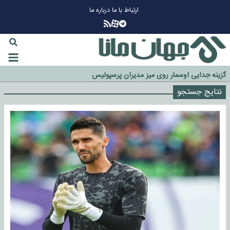
ارتباط با ما
درباره ما
چرا طلا دوباره افزایشی شد؟
گزینه جدایی اوسمار روی میز مدیران پرسپولیس
نتایج جستجو
آیا رئیس جمهور آمریکا قانون را دور می‌زند؟
اخراج رسمی چهره نامدار از پرسپولیس
سازمان اطلاعات سپاه: پروژه دولت ترامپ برای مهار چین، روسیه و اروپا شکست
خورد