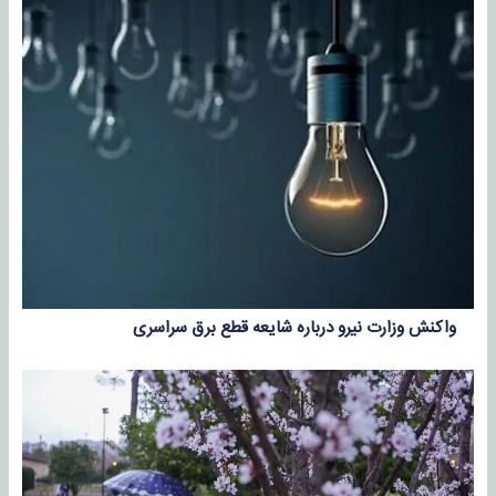
واکنش وزارت نیرو درباره شایعه قطع برق سراسری