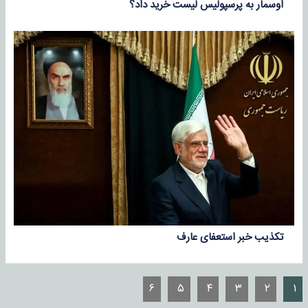
اوسمار به پرسپولیس لیست خرید داد؟
تکذیب خبر استعفای عارف
۶
۵
۴
۳
۲
۱