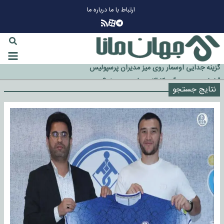
ارتباط با ما
درباره ما
چرا طلا دوباره افزایشی شد؟
گزینه جدایی اوسمار روی میز مدیران پرسپولیس
نتایج جستجو
آیا رئیس جمهور آمریکا قانون را دور می‌زند؟
اخراج رسمی چهره نامدار از پرسپولیس
سازمان اطلاعات سپاه: پروژه دولت ترامپ برای مهار چین، روسیه و اروپا شکست
خورد