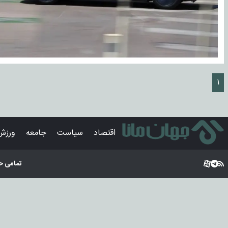
۱
اقتصاد
سیاست
جامعه
ورزش
تمامی ح