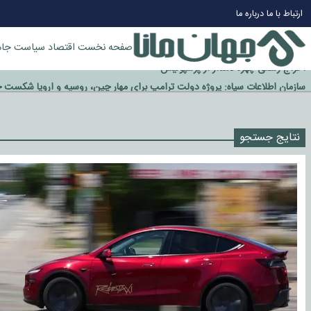
چرا طلا دوباره افزایشی شد؟
ارتباط با ما
درباره ما
گزینه جدایی اوسمار روی میز مدیران پرسپولیس
آیا رئیس جمهور آمریکا قانون را دور می‌زند؟
صفحه نخست
اقتصاد
سیاست
جام
اخراج رسمی چهره نامدار از پرسپولیس
سازمان اطلاعات سپاه: پروژه دولت ترامپ برای مهار چین، روسیه و اروپا شکست 
نتایج جستجو