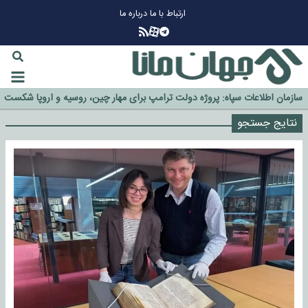
ارتباط با ما
درباره ما
چرا طلا دوباره افزایشی شد؟
گزینه جدایی اوسمار روی میز مدیران پرسپولیس
آیا رئیس جمهور آمریکا قانون را دور می‌زند؟
اخراج رسمی چهره نامدار از پرسپولیس
سازمان اطلاعات سپاه: پروژه دولت ترامپ برای مهار چین، روسیه و اروپا شکست
خورد
نتایج جستجو