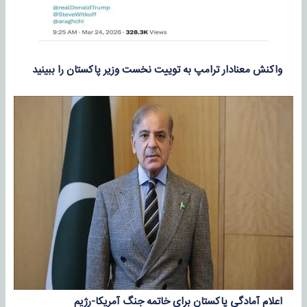
واکنش معنادار ترامپ به توییت نخست وزیر پاکستان را ببینید
اعلام آمادگی پاکستان برای خاتمه جنگ آمریکا-رژیم